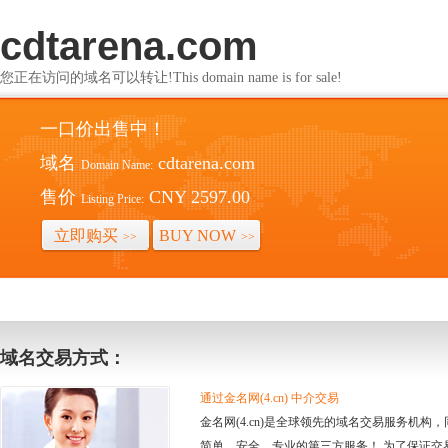
cdtarena.com
您正在访问的域名可以转让!This domain name is for sale!
一口价出售中！
域名
cdtarena.com
Domain Name:
售价
CNY 2597.00
Listing Price:
立即购买
BUY NOW
>>
>>
域名交易方式：
通过金名网(4.cn) 中介交易
金名网(4.cn)是全球领先的域名交易服务机
简单、安全、专业的第三方服务！ 为了保证交