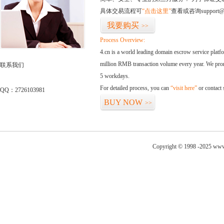
具体交易流程可
“点击这里”
查看或咨询support@
我要购买
>>
Process Overview:
4.cn is a world leading domain escrow service plat
million RMB transaction volume every year. We promi
联系我们
5 workdays.
For detailed process, you can
“visit here”
or contact
QQ：2726103981
BUY NOW
>>
Copyright © 1998 -2025 www.